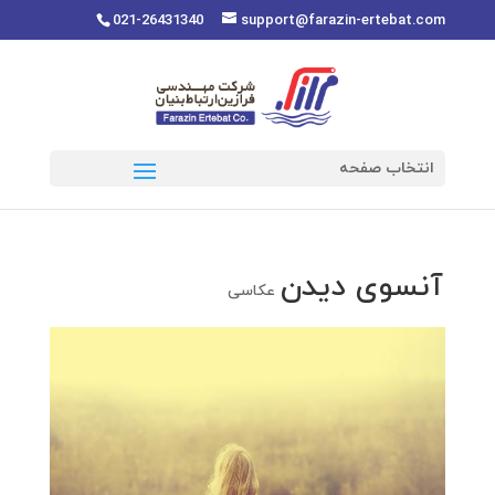
021-26431340
support@farazin-ertebat.com
انتخاب صفحه
آنسوی دیدن
عکاسی