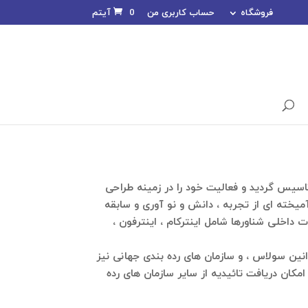
فروشگاه
حساب کاربری من
0 آیتم
مهندسی فرازین ارتباط بنیان با هدف فعالیت در زمینه طراحی و ساخت انواع تجهیزات الکترونیکی در سال 1391 تاسیس گردید و فعالیت خود را در زمینه طراحی
 تغذیه و شارژر و همچنین تجهیزات الکترونیکی هشدار دهنده جاده ای و دریایی ادامه داده و از سال 1395 با آمیخته ای از تجربه ، دانش و نو آوری و سابقه
 داخلی شناورها شامل اینترکام ، اینترفون ،
ن سولاس ، و سازمان های رده بندی جهانی نیز
مکان دریافت تائیدیه از سایر سازمان های رده