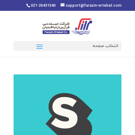
021-26431340
support@farazin-ertebat.com
انتخاب صفحه