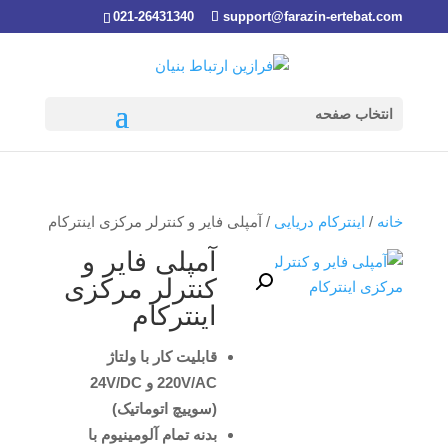
021-26431340
support@farazin-ertebat.com
انتخاب صفحه
خانه
/
اینترکام دریایی
/ آمپلی فایر و کنترلر مرکزی اینترکام
آمپلی فایر و
کنترلر مرکزی
اینترکام
قابلیت کار با ولتاژ
220V/AC و 24V/DC
(سوییچ اتوماتیک)
بدنه تمام آلومینیوم با